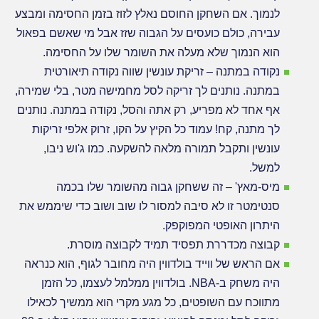
ברקוביץ'
לנמוך. אם השחקן החוסם נאלץ לזוז בזמן החסימה ומבצע
ממחנה
האימון
עבירה, כולם כועסים על הגבוה שזז אבל מי שאשם בפאול
של
הוא הנמוך שלא מעלה את השומר שלו על החסימה.
אטלנטה
נקודה במתנה – זריקת עונשין שווה נקודה תיאורטית
"הוקס".
במתנה. נותנים לך זריקה לסל מחמישה מטר, בלי שמירה,
אף אחד לא מפריע, רק אתה והסל, נקודה במתנה. נותנים
לך מתנה, קח! עמוד כל הקיץ על הקו, זרוק אלפי זריקות
עונשין ותקבל תמורה מלאה להשקעה. כמו ג'וש ניבו,
למשל.
מיס-מאץ' – זה ששחקן גבוה מהשומר שלו בכמה
סנטימטר זו לא סיבה למסור לו שוב ושוב כדי שיממש את
היתרון האופטי המפוקפק.
קבוצה מכדררת תפסיד תמיד לקבוצה מוסרת.
אם הראש של ווייד בולדווין היה מחובר לגוף, הוא כנראה
היה משחק ב-NBA. בולדווין ממלמל לעצמו, כל הזמן
מתווכח עם השופטים, כל מגע מקרי הוא ממשיך לכאילו