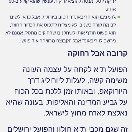
זריקה לסל ומנסה להוציא זריקות עונשין שהוא קולע ב-90
אחוז.
ג'וש ניבו הוא הריבאונדר הטוב ביורוליג, אבל כדאי לשים
לב מה קורה כשניבו לא מצליח לתפוס את הכדור החוזר,
הוא פשוט הודף אותו לשחקנים שרחוקים מהסל, אמנם לא
נירשם לו ריבאונד אבל הקבוצה מרוויחה עוד פוזשן.
קרובה אבל רחוקה
הפועל ת"א לקחה על עצמה העונה
משימה קשה, לעלות ליורוליג דרך
היורוקאפ, ובאותו זמן ללכת בכל הכוח
על גביע המדינה והאליפות, בעונה שהיא
נאלצת לארח מחוץ לישראל.
זה שגם מכבי ת"א חולון והפועל ירושלים