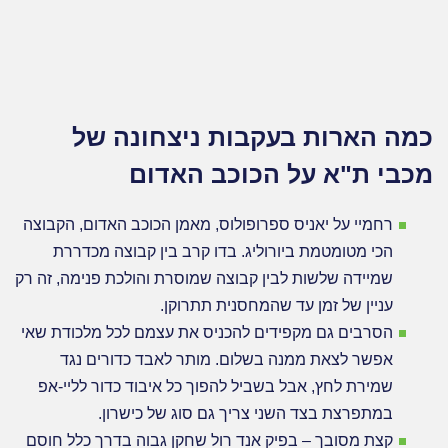
מגזין
מס.
13
(15.3.24)
מסכם
את
כמה הארות בעקבות ניצחונה של
הופעתן
של
מכבי ת"א על הכוכב האדום
מכבי
והפועל
ת"א,
רחמיי על יאניס ספרופולוס, מאמן הכוכב האדום, הקבוצה
מה
הכי מטומטמת ביורוליג. בדו קרב בין קבוצה מכדררת
מכניס
את
שמיידה שלשות לבין קבוצה שמוסרת והולכת פנימה, זה רק
ישראל
עניין של זמן עד שהמחסנית תתרוקן.
לצמרת
הסרבים גם מקפידים להכניס את עצמם לכל מלכודת שאי
מדד
האושר,
אפשר לצאת ממנה בשלום. מותר לאבד כדורים נגד
וגם:
שמירת לחץ, אבל בשביל להפוך כל איבוד כדור לליי-אפ
חוויות
של
במתפרצת בצד השני צריך גם סוג של כישרון.
מיקי
קצת מסובך – בפיק אנד רול שחקן גבוה בדרך כלל חוסם