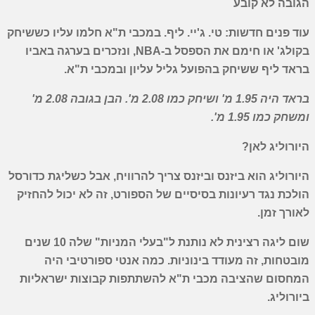
הגובה לא קובע
עוד פנים חדשות: טי. ג'יי. ליף. במכבי ת"א חלמו עליו כששיחק
בקולג' או חימם את הספסל ב-
NBA
, ונזכרים בערגה באביו
בראד ליף ששיחק בהפועל גליל עליון ובמכבי ת"א.
בראד היה 1.95 מ' ושיחק כמו 2.08 מ'. הבן בגובה 2.08 מ'
ומשחק כמו 1.95 מ'.
היורוליג לאן?
היורוליג הוא ביזנס וביזנס צריך להרוויח, אבל כשליגת כדורסל
הולכת נגד רעיונות בסיסיים של הספורט, זה לא יכול להחזיק
לאורך זמן.
שום ליגה רצינית לא נותנת ל"בעלי המניות" שלה 10 שנים
מובטחות, זה מעודד בינוניות. כמה אנטי ספורטיבי היה
המחסום שהציבה מכבי ת"א להשתתפות קבוצות ישראליות
ביורוליג.