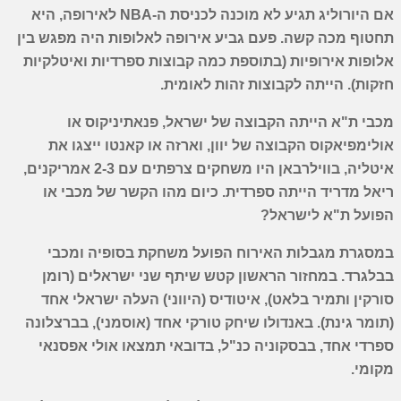
אם היורוליג תגיע לא מוכנה לכניסת ה-
NBA
לאירופה, היא
תחטוף מכה קשה. פעם גביע אירופה לאלופות היה מפגש בין
אלופות אירופיות (בתוספת כמה קבוצות ספרדיות ואיטלקיות
חזקות). הייתה לקבוצות זהות לאומית.
מכבי ת"א הייתה הקבוצה של ישראל, פנאתיניקוס או
אולימפיאקוס הקבוצה של יוון, וארזה או קאנטו ייצגו את
איטליה, בווילרבאן היו משחקים צרפתים עם 2-3 אמריקנים,
ריאל מדריד הייתה ספרדית. כיום מהו הקשר של מכבי או
הפועל ת"א לישראל?
במסגרת מגבלות האירוח הפועל משחקת בסופיה ומכבי
בבלגרד. במחזור הראשון קטש שיתף שני ישראלים (רומן
סורקין ותמיר בלאט), איטודיס (היווני) העלה ישראלי אחד
(תומר גינת). באנדולו שיחק טורקי אחד (אוסמני), בברצלונה
ספרדי אחד, בבסקוניה כנ"ל, בדובאי תמצאו אולי אפסנאי
מקומי.