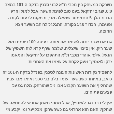
נשרקה במשחק בין מכבי ת"א לבני סכנין בדקה ה-101 במצב
0:0. שגיב יחזקאל בעט טוב לפינת השער, אבל למזלו הרע
הכדור הלך 5 סנטימטר שמאלה מדי, ובמקום לבעוט לקורה
ופנימה, הכדור פגע בקורה, התגלגל לרוחב השער ויצא
החוצה.
גם אם שגיב ינסה לשחזר את אותה בעיטה 100 פעמים מול
שער ריק, אין סיכוי שיצליח. שלמה שרף קרא לזה השפיץ של
הנעל, אלפי אוהדי מכבי ת"א התהפכו על יחזקאל והמאמן
זרקו לאזטיץ' נזעק לקחת על עצמו את האחריות.
להפסיד נקודות ראשונות העונה לסכנין בפנדל בדקה ה-101 זה
כואב, במיוחד כשבשער עומד בלם בני סכנין איאד אבו עביד
שהחליף את השוער הקבוע אבו ניל שהורחק. מלח גס על
פצעים פתוחים.
אין לי דבר נגד לאזטיץ', אבל ממתי מאמן אחראי להחטאה של
שחקן? האם הוא אחראי גם כשהשחקן מבקיע? ומי יקבע מי