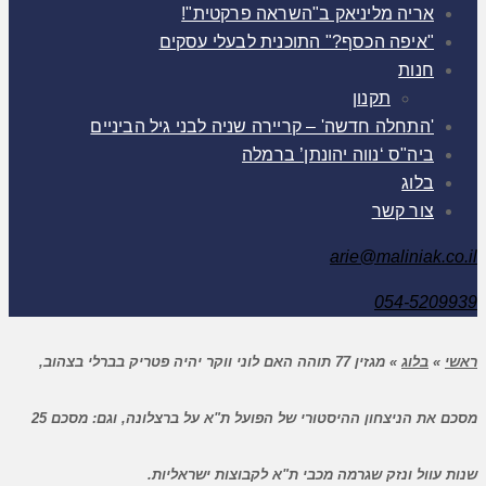
אריה מליניאק ב"השראה פרקטית"!
"איפה הכסף?" התוכנית לבעלי עסקים
חנות
תקנון
'התחלה חדשה' – קריירה שניה לבני גיל הביניים
ביה"ס ‘נווה יהונתן’ ברמלה
בלוג
צור קשר
arie@maliniak.co.il
054-5209939
ראשי
»
בלוג
»
מגזין 77 תוהה האם לוני ווקר יהיה פטריק בברלי בצהוב,
מסכם את הניצחון ההיסטורי של הפועל ת"א על ברצלונה, וגם: מסכם 25
שנות עוול ונזק שגרמה מכבי ת"א לקבוצות ישראליות.