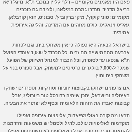
פעם היו מאמנים מקומיים – רלף קליין במכבי ת"א, מיגל דיאז
בריאל מדריד, סנדרו גמבה במילאנו, ולצידם גם כוכבים
מקומיים: טוני קוקוץ', מיקי ברקוביץ', סבוניס, חואן קורבלאן,
גאליס וינאקיס. כולם מזוהים עם המדינה, והליגה אירופית
אמיתית.
בישראל הבעיה היא כפולה כי אין משחקי בית, וגם לפחות
ארבעה מהחמישייה הם זרים. כל הכבוד ל-1,000 אוהדי הפועל
ת"א שנסעו עד לסופיה, וכל הכבוד למנהל השיווק של הפועל
שמכר ל-7,000 בולגרים כרטיסים למשחק. אבל ספורט בנוי על
משחקי בית וחוץ.
אם צרפתים ישחקו בקבוצות יווניות וטורקיות, וספרדים ישחקו
באיטליה ובישראל, יתכן שיהיה כדורסל טוב ביורוליג, אבל
קבוצות יאבדו את הזהות הלאומית וכסף לא יפתור את הבעיה.
תראו מה קורה באולימפיאדות, אליפויות אירופה ואפילו
מוקדמות לאליפויות עולם. לדגל ולסמל יש משמעות והזדמנות
להתאחד סביב נבחרת, אבל כשאלופות לא משתתפות אפילו