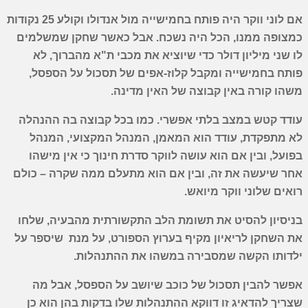
אם לוני ווקר היה פותח בחמישייה מול אנדולו וקולע 25 נקודות
כמצופה ממנו, הכל היה נשכח. אבל כאשר שחקן שמשלמים
לו שני מיליון דולר כדי שיוציא את מכבי ת"א מהברוך, לא
פותח בחמישייה ומקבל קלוז-אפים של תסכול על הספסל,
משהו קורה באין קבוצה של האין מדינה.
עודד קטש במצב בלתי אפשרי. כמו בכל קבוצה בה ההנהלה
לא מתפקדת, עודד הוא המאמן, המנהל המקצועי, המנהל
בפועל, ובין אם הוא עושה לווקר סדרת חינוך כי אין מישהו
אחר שיעשה את זה, ובין אם הוא מתעלם ממה שקרה – כולם
רואים שלוני ווקר מיואש.
בניסיון להסיט את תשומת הלב התקשורתית מהבעיה, שלחו
את השחקן לריאיון מקיף בערוץ הספורט, על מנת שיספר על
ילדותו הקשה שמסבירה במשהו את ההתנהלות.
אפשר להבין תסכול של כוכב שיושב על הספסל, אבל מה
שצריך להדאיג זו דווקא ההתנהלות שלו בדקות בהן הוא כן