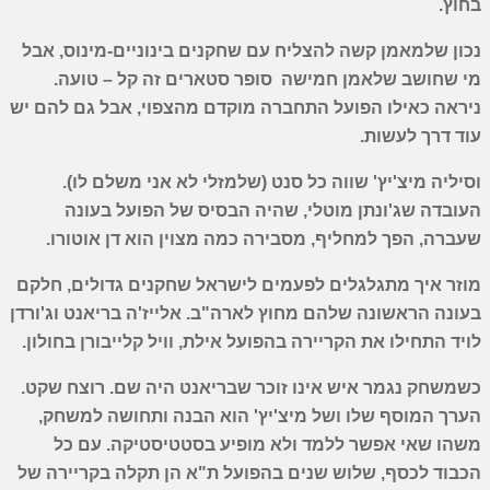
בחוץ.
נכון שלמאמן קשה להצליח עם שחקנים בינוניים-מינוס, אבל
מי שחושב שלאמן חמישה סופר סטארים זה קל – טועה.
ניראה כאילו הפועל התחברה מוקדם מהצפוי, אבל גם להם יש
עוד דרך לעשות.
וסיליה מיצ'יץ' שווה כל סנט (שלמזלי לא אני משלם לו).
העובדה שג'ונתן מוטלי, שהיה הבסיס של הפועל בעונה
שעברה, הפך למחליף, מסבירה כמה מצוין הוא דן אוטורו.
מוזר איך מתגלגלים לפעמים לישראל שחקנים גדולים, חלקם
בעונה הראשונה שלהם מחוץ לארה"ב. אלייז'ה בריאנט וג'ורדן
לויד התחילו את הקריירה בהפועל אילת, וויל קלייבורן בחולון.
כשמשחק נגמר איש אינו זוכר שבריאנט היה שם. רוצח שקט.
הערך המוסף שלו ושל מיצ'יץ' הוא הבנה ותחושה למשחק,
משהו שאי אפשר ללמד ולא מופיע בסטטיסטיקה. עם כל
הכבוד לכסף, שלוש שנים בהפועל ת"א הן תקלה בקריירה של