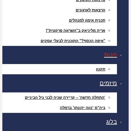
הרצאות לארגונים
תכנית אימון למנהלים
אריה מליניאק ב"השראה פרקטית"!
"איפה הכסף?" התוכנית לבעלי עסקים
חנות
תקנון
מיזמים
'התחלה חדשה' – קריירה שניה לבני גיל הביניים
ביה"ס ‘נווה יהונתן’ ברמלה
בלוג