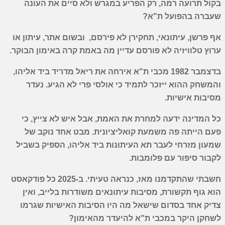
בקול תרועה רמה, רק הפריע במגרש ולא סיים את העונה
שעברה בהפועל ת"א?
אף פרשן, עיתונאי, תחקירן לא פירסם, ובשום אתר, עיתון או
ערוץ טלוויזיה לא פורסם עדיין מה באמת קרה באימון הבוקר.
בדצמבר 1982 מכבי ת"א אירחה את ריאל מדריד ביד אליהו,
והמשחק ההוא ייזכר לתמיד כי אולסי פרי לא הגיע. נעדר
מסיבות אישיות.
כל המדינה ידעה למחרת את האמת, אבל איש לא צייץ, כי
פעם הייתה פה משמעת קואליציונית. מבט אחד נוקב של
שמעון מזרחי לעבר תא העיתונות ביד אליהו, הספיק בשביל
לקבור סיפור עם פלומבות.
חשבתי שהתקדמנו מאז, כנראה טעיתי. ב-2025 כל פודקאסט
הוא גוף תקשורת, מסיבות עיתונאים משודרות בלייב, ואין
צדיק אחד בסדום שישאל מה היו הסיבות האישיות שגרמו
לשחקן היקר במכבי ת"א להיעדר מהאימון?