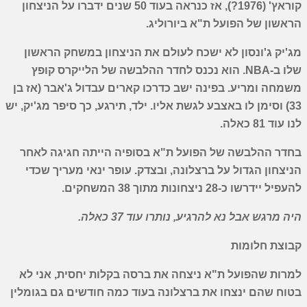
קוראץ' (1976?), אז כנראה בעוד 50 שנים ידברו על הניצחון
הראשון של הפועל ת"א ביורוליג.
מג'יק ג'ונסון לא ישכח לעולם את הניצחון במשחק הראשון
שלו ב-
NBA
. הוא נכנס לחדר ההלבשה של הלייקרס קופץ
משמחה ומריע. בפינה ישב כדרכו קארים עבדול ג'אבר (אז בן
33) וסימן לו באצבע לגשת אליו. ילד, תירגע, כך סיפר מג'יק, יש
לנו עוד 81 כאלה.
בחדר ההלבשה של הפועל ת"א בסופיה הייתה חגיגה לאחר
הניצחון הגדול על ברצלונה, ובצדק. עופר ינאי מעריך שכדי
להעפיל יידרשו כ-28 ניצחונות מתוך 38 המשחקים.
היה מרגש אבל נא להרגיע, נותרו עוד 37 כאלה.
קבוצת חלומות
למרות שהפועל ת"א ניצחה את ברסה בקלות יחסית, אני לא
בטוח שהם ינצחו את ברצלונה בעוד כמה חודשים גם בגומלין