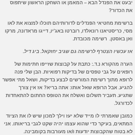
יבעט את הפנדל הבא – המאמן או השחקן הראשון שיתפוס
את הכדור?
ברשימת מחטיאי הפנדלים לדורותיהם תוכלו למצוא את לאו
מסי, כריסטיאנו רונאלדו, רוברטו באג'יו, דייגו מראדונה, מרקו
ואן באסטן. רשימה מכובדת.
אז עכשיו הצטרף לרשימה גם שגיב יחזקאל. ביג דיל.
הערה מהקורא נ.ד.: כתבת על קבוצות שזייפו חתימות של
רופאים על גבי טפסים של בדיקות רפואיות. הבן שלי פנה
לרופא מתוך רשימת המורשים לבצע בדיקות, ושאל מתי אפשר
להגיע. אבל הרופא שאל אותו: אתה בריא? אז אין צורך
שתגיע. תעביר תשלום ואשלח את הטופס החתום להתאחדות
לכדורגל.
כמובן שאמרתי לו מייד שלא יעז וילך למכון שיש לו את הציוד
המתאים, בעיקר כדי שהוא עצמו יהיה שקט לגבי בריאותו. אני
לא בטוח שהקבוצות יודעות ו/או מעורבות בקומבינה.