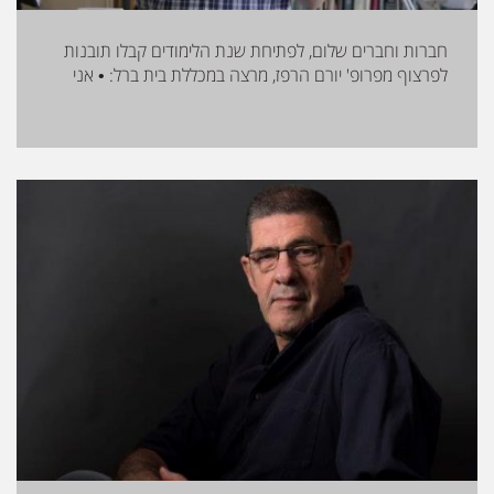
חברות וחברים שלום, לפתיחת שנת הלימודים קבלו תובנות
לפרצוף מפרופ' יורם הרפז, מרצה במכללת בית ברל: • אני