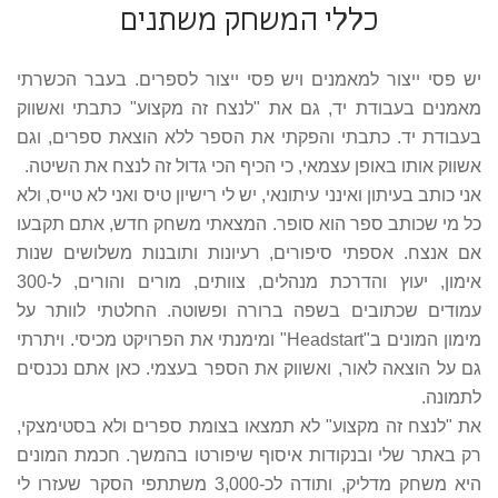
כללי המשחק משתנים
יש פסי ייצור למאמנים ויש פסי ייצור לספרים. בעבר הכשרתי
מאמנים בעבודת יד, גם את "לנצח זה מקצוע" כתבתי ואשווק
בעבודת יד. כתבתי והפקתי את הספר ללא הוצאת ספרים, וגם
אשווק אותו באופן עצמאי, כי הכיף הכי גדול זה לנצח את השיטה.
אני כותב בעיתון ואינני עיתונאי, יש לי רישיון טיס ואני לא טייס, ולא
כל מי שכותב ספר הוא סופר. המצאתי משחק חדש, אתם תקבעו
אם אנצח. אספתי סיפורים, רעיונות ותובנות משלושים שנות
אימון, יעוץ והדרכת מנהלים, צוותים, מורים והורים, ל-300
עמודים שכתובים בשפה ברורה ופשוטה. החלטתי לוותר על
מימון המונים ב"Headstart" ומימנתי את הפרויקט מכיסי. ויתרתי
גם על הוצאה לאור, ואשווק את הספר בעצמי. כאן אתם נכנסים
לתמונה.
את "לנצח זה מקצוע" לא תמצאו בצומת ספרים ולא בסטימצקי,
רק באתר שלי ובנקודות איסוף שיפורטו בהמשך. חכמת המונים
היא משחק מדליק, ותודה לכ-3,000 משתתפי הסקר שעזרו לי