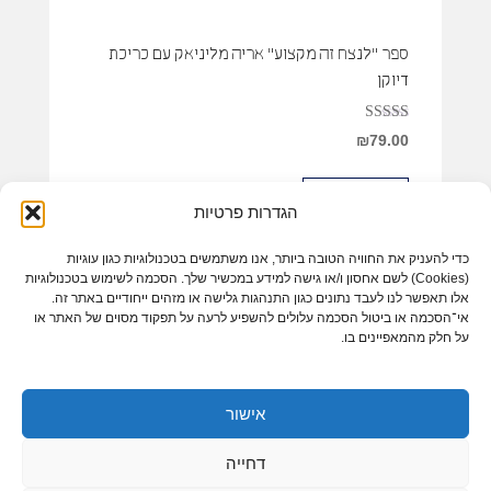
ספר "לנצח זה מקצוע" אריה מליניאק עם כריכת
דיוקן
דורג
₪
79.00
3.00
מתוך 5
למוצר
בחר אפשרויות
זה
הגדרות פרטיות
יש
כדי להעניק את החוויה הטובה ביותר, אנו משתמשים בטכנולוגיות כגון עוגיות
מספר
(Cookies) לשם אחסון ו/או גישה למידע במכשיר שלך. הסכמה לשימוש בטכנולוגיות
סוגים.
אלו תאפשר לנו לעבד נתונים כגון התנהגות גלישה או מזהים ייחודיים באתר זה.
ניתן
אי־הסכמה או ביטול הסכמה עלולים להשפיע לרעה על תפקוד מסוים של האתר או
על חלק מהמאפיינים בו.
לבחור
את
האפשרויות
אישור
בעמוד
הצהרת נגישות
המוצר
דחייה