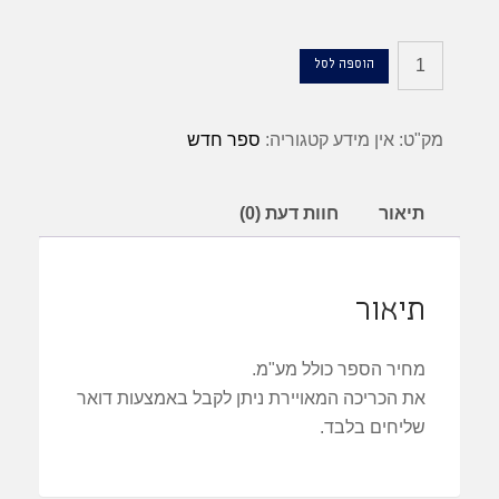
כמות
הוספה לסל
של
ספר
מק"ט:
אין מידע
קטגוריה:
ספר חדש
"לנצח
זה
מקצוע"
תיאור
חוות דעת (0)
אריה
מליניאק
בכריכה
תיאור
מאויירת
מחיר הספר כולל מע"מ.
את הכריכה המאויירת ניתן לקבל באמצעות דואר
שליחים בלבד.