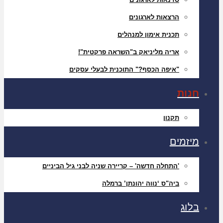
הרצאות לארגונים
תכנית אימון למנהלים
אריה מליניאק ב"השראה פרקטית"!
"איפה הכסף?" התוכנית לבעלי עסקים
חנות
תקנון
מיזמים
'התחלה חדשה' – קריירה שניה לבני גיל הביניים
ביה"ס ‘נווה יהונתן’ ברמלה
בלוג