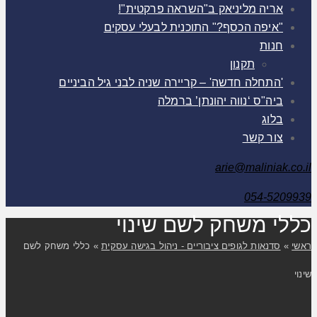
אריה מליניאק ב"השראה פרקטית"!
"איפה הכסף?" התוכנית לבעלי עסקים
חנות
תקנון
'התחלה חדשה' – קריירה שניה לבני גיל הביניים
ביה"ס ‘נווה יהונתן’ ברמלה
בלוג
צור קשר
arie@maliniak.co.il
054-5209939
כללי משחק לשם שינוי
ראשי
»
סדנאות לגופים ציבוריים - ניהול בגישה עסקית
»
כללי משחק לשם
שינוי