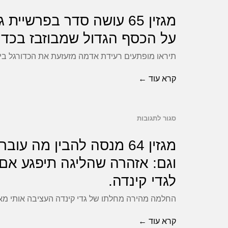
להודות
ממתי
ת"א
מגזין
שניסוי
מגזין 65 עושה סדר בפר
ישראלים
לירושלים
65
ה-
על הכסף הגדול שמבוזבז בכדורגל 
הם
ואת
עושה
VAR
בעיה,
גמר
תיראו מופתעים רעידת אדמה מזעזעת את הכדורגל בישר
סדר
נכשל,
וגם:
הגביע
בפרשיית
וגם:
קרא עוד ←
תולדות
בכדורגל,
גזל
הרעיון
הפוגרום
מנסה
הביטוח
הבזוי
וקונצרטים
להבין
סגור לתגובות
הלאומי,
על
להגדיל
מפריעים
את
מבהיר
את
מגזין
מגזין 64 מנסה להבין מה 
לשכנים
השינויים
את
64
מספר
במדריד.
וגם: אזהרה שהליגה תיפגע אם 
ביורוליג,
הקשר
מנסה
הזרים,
וגם:
לגדי קינדה.
בין
ולמה
להבין
הפועל
סטטיסטיקה
החלמה מהירה מחלתו של גדי קינדה העציבה אותי מא
מה
אסור
ת"א
למציאות,
עובר
לזלזל
קרא עוד ←
נגד
וגם: