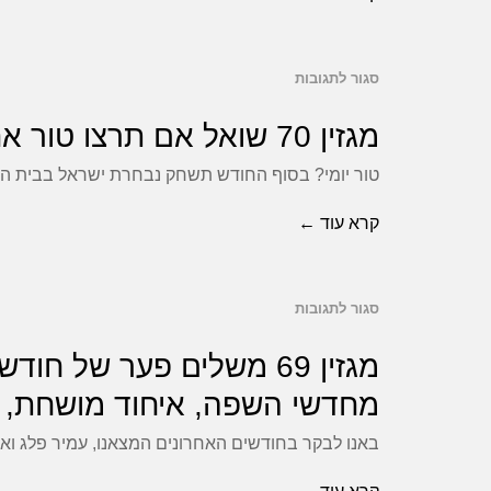
הביטוח
(לא
הלאומי,
אצלנו),
סגור לתגובות
ועל
בביאת
על
החזרה
המשיח,
מגזין
מגזין 70 שואל אם תרצו טור אחרי משחקי נבחרת ישראל ביורו,
21
וגם:
70
טור יומי? בסוף החודש תשחק נבחרת ישראל בבית המ
שנים
המחאה
שואל
לאחור.
למען
אם
קרא עוד ←
שחרור
תרצו
החטופים,
טור
סגור לתגובות
ולמה
על
אחרי
עושים
מגזין
משחקי
מגזין 69 משלים פער של 
עניין
69
נבחרת
מחדשי השפה, איחוד מושחת, ו
גדול
ישראל
משלים
באנו לבקר בחודשים האחרונים המצאנו, עמיר פלג ואנ
מהטיית
פער
ביורו,
משחק
של