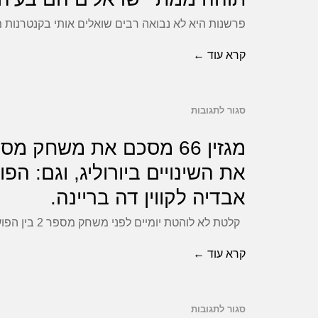
נשלח
67
מושחת,
כרגיל
פרשנות היא לא נבואה רבים שואלים אותי בקנטרנות מ
מסכם
ואייאקס
ומסכם
סדרת
קרא עוד ←
זכתה
את
חצי
באוסקר
משחק
גמר
2
סגור לתגובות
גדולה
על
בגמר
בכדורסל,
מגזין
הכדורסל,
לא
66
את השינויים ביורוליג, וגם: ה
תובנות
מבין
מסכם
מסדרת
אבדיה לקווין דה בריינה.
את
את
החוליגנים
ניהול
קלטת לא לוהטת יומיים לפני משחק מספר 2 בין הפועל ת"א לירושלים, הופיע במשרדי איגוד הכדורסל בשדרות יהודית בתל
משחק
בכאן
המשחק
מס.
קרא עוד ←
11,
של
2
הגיע
איטודיס,
בין
הזמן
תוהה
סגור לתגובות
הפועל
על