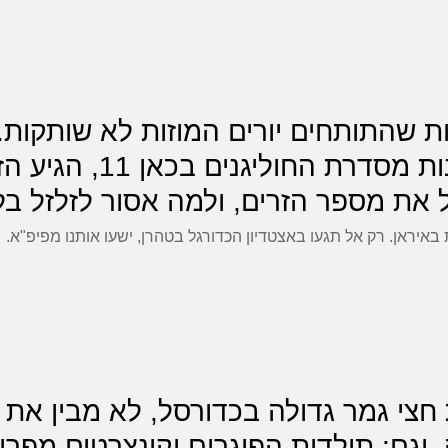
כרגיל למרות שהתותחים יורים המוזות לא שות
יל את מספר הזרים, ולמה אסור לזלזל ב
באיראן. רק אל תגעו באצטדיון הכדורגל בטהרן, ישעו אותנו מפיפ"א. 
67 מסכם סדרת חצי גמר גדולה בכדורסל, לא מבי
וגם: תולדות הפוגרום וקונצרטים מפרי