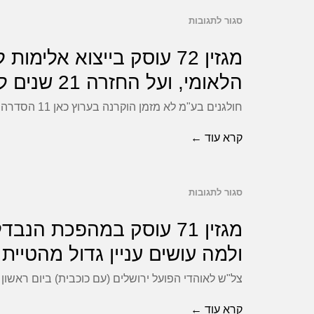
ישראל
סגור לתגובות
על
על
מגזין
איסלנד
מגזין 72 עוסק בייצוא א
71:83
72
הלאומי, ועל החזרה 21 שנים לאחור.
עוסק
במשחק
חולגנים בע"מ לא מזמן הוקרנה בערוץ כאן 11 הסדרה חוליגנים. קשה היה לטעות מאיפה קיבלו כותבי הסדרה השראה – לה
בייצוא
הפתיחה
של
אלימות
קרא עוד ←
אליפות
לאירופה,
אירופה.
בטמטום
סגור לתגובות
ורשעות
על
בליגה
מגזין
מגזין 71 עוסק במהפכת 
לנוער,
71
ולמה עושים עניין גדול מהטיי
וגם:
עוסק
צל"ש לאוהדי הפועל ירושלים (עם כוכבית) ביום ראשון
על
במהפכת
הונאת
הנבדל
קרא עוד ←