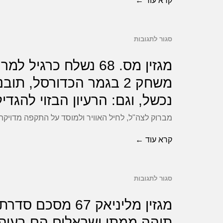
קרא עוד ←
אחד?
חודשיים,
מכבי
סגור לתגובות
ת"א
על
שוב
מגזין
מגזין מס. 68 נשלח 
הגיעה
מס.
לא
68
נכשל, וגם: הרעיון הבזוי להגד
מוכנה,
נשלח
עופר
מברוק לצה"ל, לחיל האוויר ולמוסד על התקפה מדויקת 
כרגיל
ינאי
למרות
קרא עוד ←
משקיע
שהתותחים
במיצ'יץ',
יורים
וגם:
סגור לתגובות
המוזות
על
מחדשי
לא
מגזין
מגזין מליניאק 
השפה,
שותקות.
מליניאק
תוהה ממתי ישראלים הם בעיה, 
איחוד