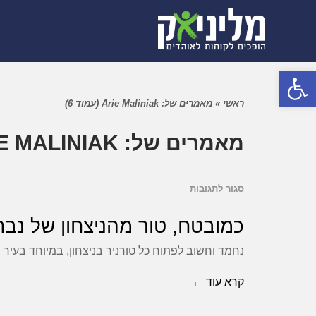
פתח סרגל נגישות
ראשי
»
מאמרים של: Arie Maliniak (עמוד 6)
מאמרים של: ARIE MALINIAK
סגור לתגובות
על
כמובטח,
כמובטח, טור מהניצחון של נבחרת ישראל על איסלנד 3
טור
נחמד וחשוב לפתוח כל טורניר בניצחון, במיוחד בעיר בה נערך הקונגרס של ח
מהניצחון
של
קרא עוד ←
נבחרת