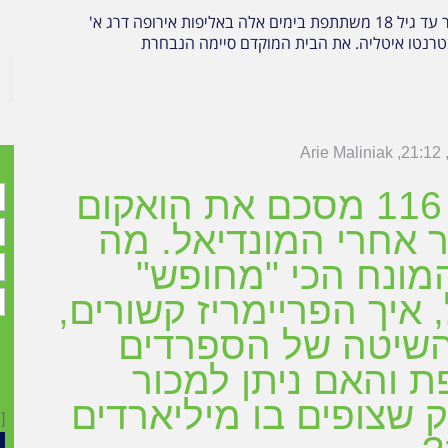
נבחרת הנוער עד גיל 18 משתתפת בימים אלה באליפות אירופה דרג א'
רנטו איטליה. את הבית המוקדם סיימה הנבחרת
Arie Maliniak
21:12
מגזין 116 מסכם את הואקום
 אחרי המונדיאל. מה
מונח הכי "מחופש"
, איך הפריימריז קשורים,
השיטה של הספרדים
 והאם ניתן למכור
שצופים בו מיליארדים
[referer_page]