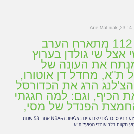
Arie Maliniak
23:14
מגזין 112 מתארח הערב
 אצל שי גולדן בערוץ
 מנתח את העונה של
 ת"א, מחדל דן אוטורו,
צ'לנג הרג את הכדורסל
את הכיף, וגם: למה חגגתי
חמצת הפנדל של מסי,
לנצח זה מקצוע הניקס זכו לפני שבועיים באליפות ה-NBA אחרי 53 שנות
טע תקוות בלב אוהדי הפועל ת"א