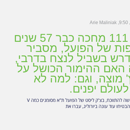
Arie Maliniak
9:50
מגזין 111 מחכה כבר 57 שנים
ות של הפועל, מסביר
רש בשביל לנצח בדרבי,
האם ההימור הכושל על
' מוצה, וגם: למה לא
לעולם יפנים.
עם עובדות קשה להתווכח, בצ'ק ליסט של הפועל ת"א מסומנים כמה V
בטיחו עוד עונה ביורוליג, עברו את